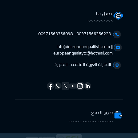
دبي
$
3250
اتصل بنا
12 أبريل 2027
:
16 أبريل 2027
براغ
$
5250
00971566356223 - 00971563356098⁩
19 أبريل 2027
:
23 أبريل 2027
info@europeanqualitytc.com ||
براغ
$
5250
europeanqualitytc@hotmail.com
الامارات العربية المتحدة - الفجيرة
طرق الدفع