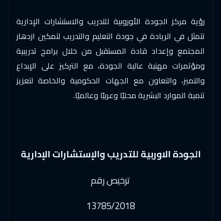
هونغ كونغ
$
5950
رؤية مركز الجودة الأوروبية للتدريب والاستشارات الإدارية
21 ديسمبر 2026
:
25 ديسمبر 2026
تتمثل في الريادة في جودة التعليم والتدريب لتمكين ازدهار
بروكسل
$
5250
المجتمع وإعداد قادة المستقبل من خلال برامج تدريبية
ومؤتمرات مهنية عالية الجودة، مع التركيز على الإبداع
28 ديسمبر 2026
:
01 يناير 2027
والتميز، والتعاون مع الجهات الحكومية والخاصة لتعزيز
فيينا
$
5250
تنمية الموارد البشرية محليًا وعربيًا وعالميًا.
04 يناير 2027
:
08 يناير 2027
ميونخ
$
5250
11 يناير 2027
:
15 يناير 2027
الجودة الاوربية للتدريب والإستشارات الإدارية
تورنتو
$
6450
ترخيص رقم
11 يناير 2027
:
15 يناير 2027
اسطنبول
$
3250
13785/2018
17 يناير 2027
:
21 يناير 2027