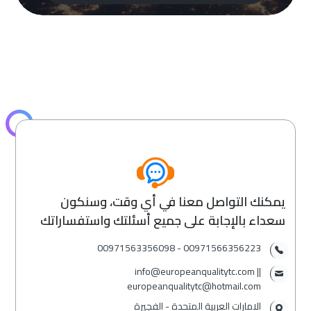
يمكنك التواصل معنا في أي وقت، وسنكون
سعداء بالإجابة على جميع أسئلتك واستفساراتك
00971566356223 - 00971563356098⁩
info@europeanqualitytc.com ||
europeanqualitytc@hotmail.com
الامارات العربية المتحدة - الفجيرة