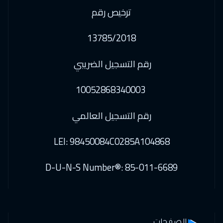
ترخيص رقم
13785/2018
رقم التسجيل الضريبي
10052868340003
رقم التسجيل العالمي
LEI: 98450084C0285A104868
D-U-N-S Number®: 85-011-6689
الصفحات