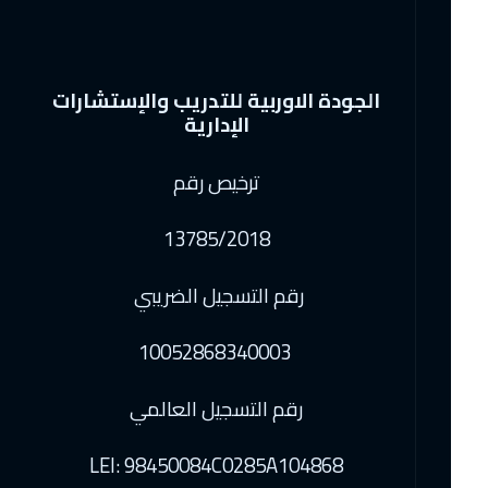
الجودة الاوربية للتدريب والإستشارات
الإدارية
ترخيص رقم
13785/2018
رقم التسجيل الضريبي
10052868340003
رقم التسجيل العالمي
LEI: 98450084C0285A104868