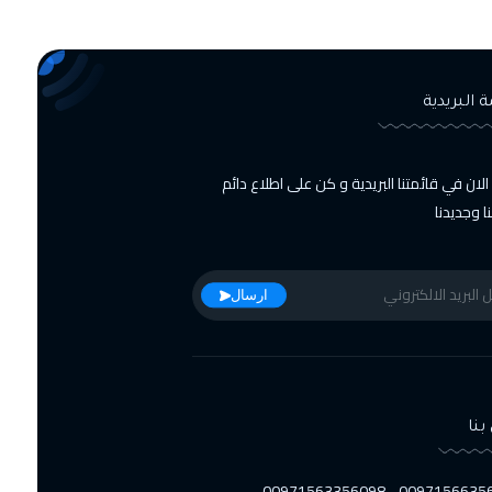
ة البريدية
لان في قائمتنا البريدية و كن على اطلاع دائم
 وجديدنا
ارسال
بنا
00971566356223 - 0097156