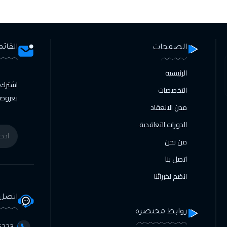
الصفحات
القائم
الرئيسية
اشترك ا
التخصصات
بعروضنا
مدن الانعقاد
الدورات التعاقدية
من نحن
اتصل بنا
انضم لخبرائنا
اتصل 
روابط مختصرة
3356098⁩